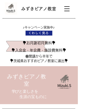
​みずきピアノ教室
♪​キャンペーン実施中♪
くわしく見る
💐お月謝初月無料💐
💐入会金・​年会費・施設費無料💐
​㊗️開講から半年で
💐茨城県おすすめピアノ教室に選出💐
​みずきピアノ教
室
学び
と楽しさを
​ 生涯の宝ものに