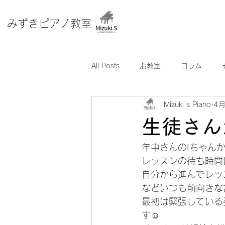
​みずきピアノ教室
All Posts
お教室
コラム
Mizuki's Piano
4
生徒さん
年中さんのIちゃん
レッスンの待ち時間
自分から進んでレッ
などいつも前向きな
最初は緊張している
す☺️